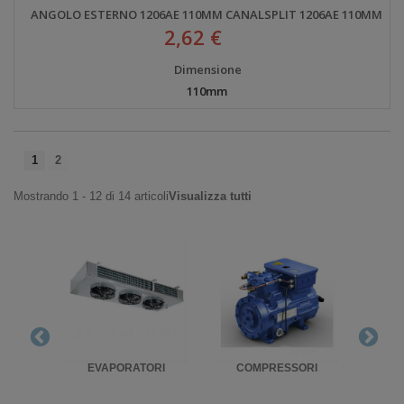
ANGOLO ESTERNO 1206AE 110MM CANALSPLIT 1206AE 110MM
2,62 €
Dimensione
110mm
1
2
Mostrando 1 - 12 di 14 articoli
Visualizza tutti
RIGO
EVAPORATORI
COMPRESSORI
UNITA'