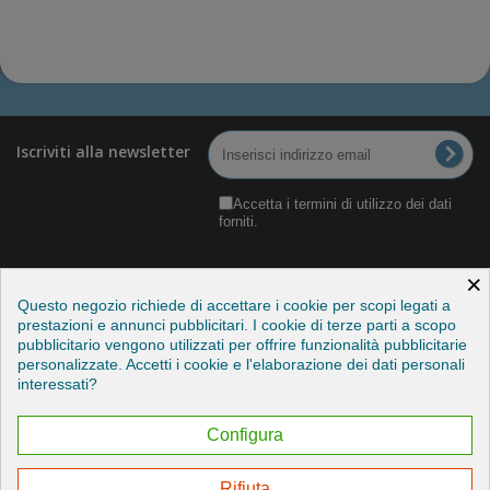
Iscriviti alla newsletter
Accetta i termini di utilizzo dei dati
forniti.
×
Questo negozio richiede di accettare i cookie per scopi legati a
prestazioni e annunci pubblicitari. I cookie di terze parti a scopo
pubblicitario vengono utilizzati per offrire funzionalità pubblicitarie
Categorie
personalizzate. Accetti i cookie e l'elaborazione dei dati personali
interessati?
Informazioni
Configura
Il mio account
Rifiuta