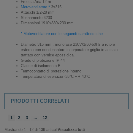
Freccia Aria 12 m
Motoventilatore
*
3x315
Attacchi 1/2-28 mm
Sbrinamento 4200
Dimensioni 1910x880x230 mm
*
Motoventilatore con le seguenti caratteristiche:
Diametro 315 mm , monofase 230V/1/50-60Hz a rotore
esterno con condensatore incorporato e griglia in acciaio
trattato con vernice epossidica.
Grado di protezione IP 44
Classe di isolamento B
Termocontatto di protezione interno
Temperatura di esercizio -35°C ÷ + 40°C
PRODOTTI CORRELATI
1
2
3
...
12
Mostrando 1 - 12 di 139 articoli
Visualizza tutti