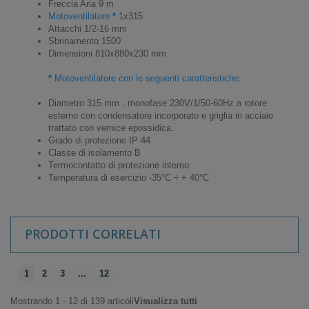
Freccia Aria 9 m
Motoventilatore
*
1x315
Attacchi 1/2-16 mm
Sbrinamento 1500
Dimensioni 810x880x230 mm
*
Motoventilatore con le seguenti caratteristiche:
Diametro 315 mm , monofase 230V/1/50-60Hz a rotore
esterno con condensatore incorporato e griglia in acciaio
trattato con vernice epossidica.
Grado di protezione IP 44
Classe di isolamento B
Termocontatto di protezione interno
Temperatura di esercizio -35°C ÷ + 40°C
PRODOTTI CORRELATI
1
2
3
...
12
Mostrando 1 - 12 di 139 articoli
Visualizza tutti