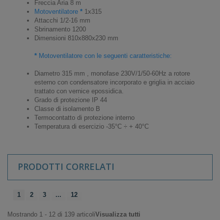
Freccia Aria 8 m
Motoventilatore
*
1x315
Attacchi 1/2-16 mm
Sbrinamento 1200
Dimensioni 810x880x230 mm
*
Motoventilatore con le seguenti caratteristiche:
Diametro 315 mm , monofase 230V/1/50-60Hz a rotore
esterno con condensatore incorporato e griglia in acciaio
trattato con vernice epossidica.
Grado di protezione IP 44
Classe di isolamento B
Termocontatto di protezione interno
Temperatura di esercizio -35°C ÷ + 40°C
PRODOTTI CORRELATI
1
2
3
...
12
Mostrando 1 - 12 di 139 articoli
Visualizza tutti