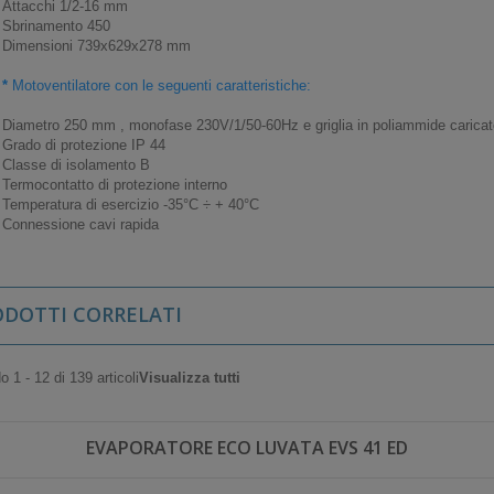
Attacchi 1/2-16 mm
Sbrinamento 450
Dimensioni 739x629x278 mm
*
Motoventilatore con le seguenti caratteristiche:
Diametro 250 mm , monofase 230V/1/50-60Hz e griglia in poliammide caricato 
Grado di protezione IP 44
Classe di isolamento B
Termocontatto di protezione interno
Temperatura di esercizio -35°C ÷ + 40°C
Connessione cavi rapida
ODOTTI CORRELATI
 1 - 12 di 139 articoli
Visualizza tutti
EVAPORATORE ECO LUVATA EVS 41 ED