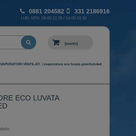
0881 204582
331 2186916
LUN.-VEN. 09.00-12.30 / 14.00-18.30
(vuoto)
VAPORATORI VENTILATI
evaporatore eco luvata gme41eh4ed
RE ECO LUVATA
ED
dotto