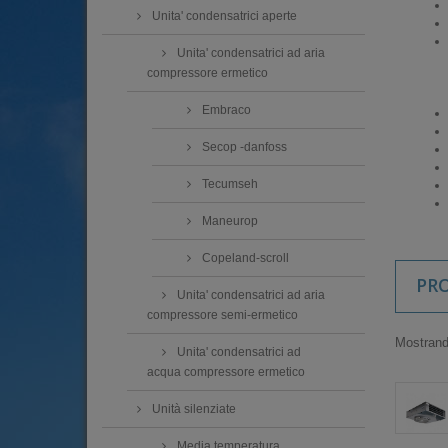
Unita' condensatrici aperte
Unita' condensatrici ad aria
compressore ermetico
Embraco
Secop -danfoss
Tecumseh
Maneurop
Copeland-scroll
PR
Unita' condensatrici ad aria
compressore semi-ermetico
Mostrando
Unita' condensatrici ad
acqua compressore ermetico
Unità silenziate
Media temperatura