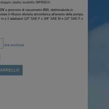
 doppio stadio modello WP8DE/V.
E/V
e provvisto di vacuometro
Ø
80, elettrovalvola in
itare il riflusso olio/aria atmosferica all'arresto della pompa,
 m e 2 adattatori 1/4" SAE F x 3/8" SAE M e 1/4" SAE F x
Iva esclusa
CARRELLO