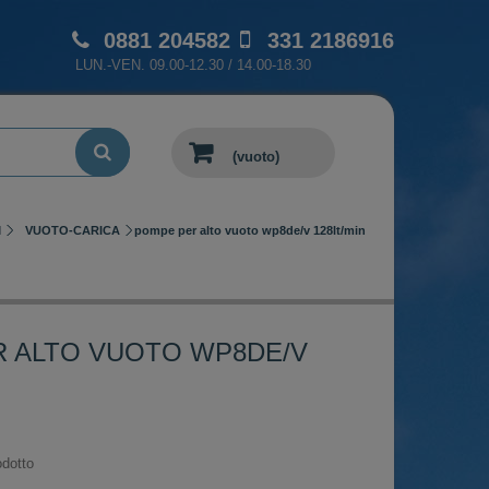
0881 204582
331 2186916
LUN.-VEN. 09.00-12.30 / 14.00-18.30
(vuoto)
M
VUOTO-CARICA
pompe per alto vuoto wp8de/v 128lt/min
 ALTO VUOTO WP8DE/V
dotto