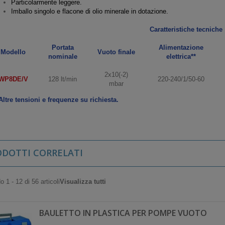
Particolarmente leggere.
Imballo singolo e flacone di olio minerale in dotazione.
Caratteristiche tecniche
Portata
Alimentazione
Modello
Vuoto finale
nominale
elettrica**
2x10(-2)
WP8DE/V
128 lt/min
220-240/1/50-60
mbar
Altre tensioni e frequenze su richiesta.
ODOTTI CORRELATI
 1 - 12 di 56 articoli
Visualizza tutti
BAULETTO IN PLASTICA PER POMPE VUOTO