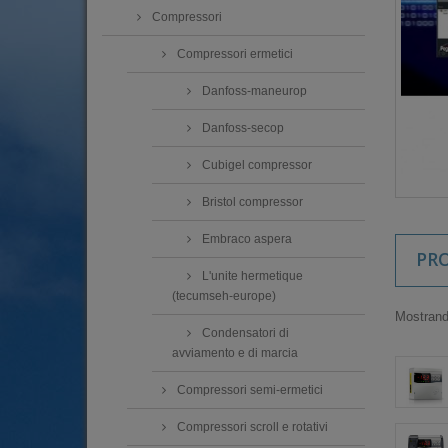
Compressori
Compressori ermetici
Danfoss-maneurop
Danfoss-secop
Cubigel compressor
Bristol compressor
Embraco aspera
PR
L'unite hermetique
(tecumseh-europe)
Mostrando
Condensatori di
avviamento e di marcia
Compressori semi-ermetici
Compressori scroll e rotativi