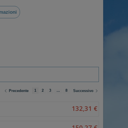
rmazioni
1
2
3
...
8
Precedente
Successivo
132,31 €
150,27 €