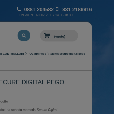
0881 204582
331 2186916
LUN.-VEN. 09.00-12.30 / 14.00-18.30
(vuoto)
I E CONTROLLORI
Quadri Pego
telenet secure digital pego
ECURE DIGITAL PEGO
dotto
o dati da scheda memoria
Secure Digital.