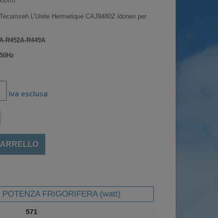
dotto
Tecumseh L’Unite Hermetique CAJ9480Z idoneo per
04A-R452A-R449A
 50Hz
Iva esclusa
CARRELLO
POTENZA FRIGORIFERA (watt)
571