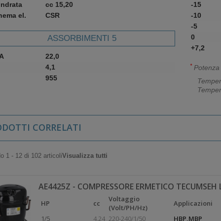
indrata
cc 15,20
-15
hema el.
CSR
-10
-5
0
ASSORBIMENTI 5
+7,2
A
22,0
*
4,1
Potenza f
955
Temper
Temper
ODOTTI CORRELATI
 1 - 12 di 102 articoli
Visualizza tutti
AE4425Z - COMPRESSORE ERMETICO TECUMSEH 
Voltaggio
HP
cc
Applicazioni
(Volt/PH/Hz)
1/5
4,24
220-240/1/50
HBP,MBP