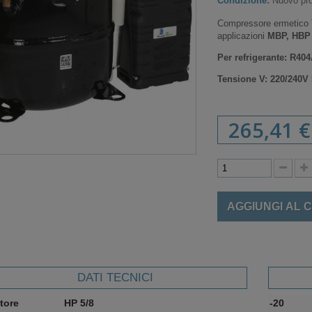
Condizione:
Nuovo pro
Compressore ermetico 
applicazioni
MBP, HBP
Per refrigerante: R4
Tensione V:
220/240V
265,41 €
AGGIUNGI AL 
DATI TECNICI
tore
HP 5/8
-20