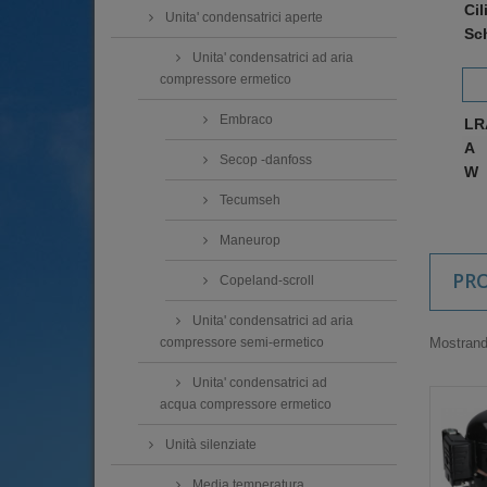
Cil
Unita' condensatrici aperte
Sc
Unita' condensatrici ad aria
compressore ermetico
Embraco
LR
A
Secop -danfoss
W
Tecumseh
Maneurop
PR
Copeland-scroll
Unita' condensatrici ad aria
Mostrando
compressore semi-ermetico
Unita' condensatrici ad
acqua compressore ermetico
Unità silenziate
Media temperatura