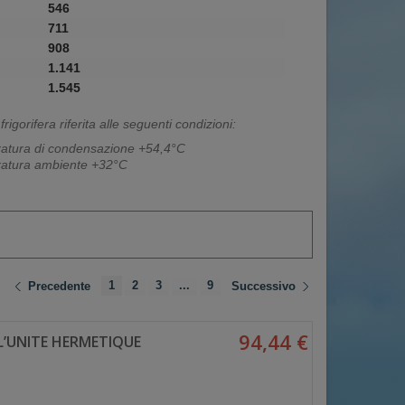
546
711
908
1.141
1.545
rigorifera riferita alle seguenti condizioni:
atura di condensazione +54,4°C
atura ambiente +32°C
1
2
3
...
9
Precedente
Successivo
94,44 €
L’UNITE HERMETIQUE