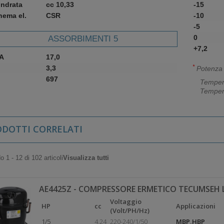
indrata
cc 10,33
-15
hema el.
CSR
-10
-5
0
ASSORBIMENTI 5
+7,2
A
17,0
*
3,3
Potenza f
697
Temper
Temper
ODOTTI CORRELATI
 1 - 12 di 102 articoli
Visualizza tutti
AE4425Z - COMPRESSORE ERMETICO TECUMSEH 
Voltaggio
HP
cc
Applicazioni
(Volt/PH/Hz)
1/5
4,24
220-240/1/50
MBP,HBP