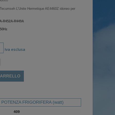
dotto
Tecumseh L’Unite Hermetique AE4460Z idoneo per
04A-R452A-R449A
 50Hz
Iva esclusa
CARRELLO
POTENZA FRIGORIFERA (watt)
409