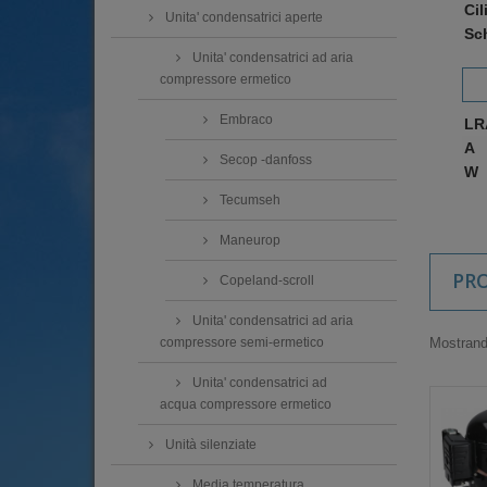
Cil
Unita' condensatrici aperte
Sc
Unita' condensatrici ad aria
compressore ermetico
Embraco
LR
A
Secop -danfoss
W
Tecumseh
Maneurop
PR
Copeland-scroll
Unita' condensatrici ad aria
Mostrando
compressore semi-ermetico
Unita' condensatrici ad
acqua compressore ermetico
Unità silenziate
Media temperatura