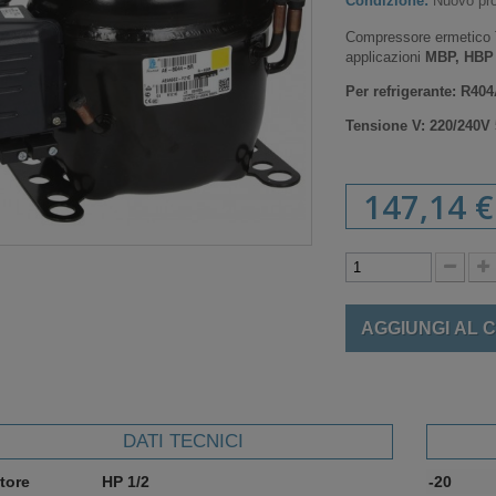
Condizione:
Nuovo pro
Compressore ermetico 
applicazioni
MBP, HBP
Per refrigerante: R4
Tensione V:
220/240V
147,14 €
AGGIUNGI AL 
DATI TECNICI
tore
HP 1/2
-20