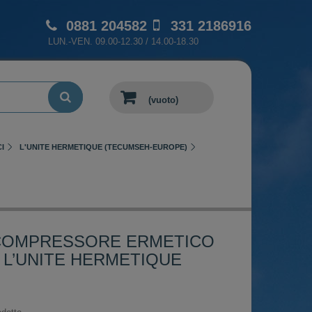
0881 204582
331 2186916
LUN.-VEN. 09.00-12.30 / 14.00-18.30
(vuoto)
I
L'UNITE HERMETIQUE (TECUMSEH-EUROPE)
 COMPRESSORE ERMETICO
L’UNITE HERMETIQUE