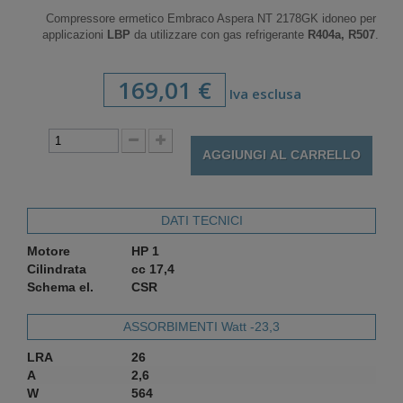
Compressore ermetico Embraco Aspera NT 2178GK idoneo per
applicazioni
LBP
da utilizzare con gas refrigerante
R404a, R507
.
169,01 €
Iva esclusa
AGGIUNGI AL CARRELLO
DATI TECNICI
Motore
HP 1
Cilindrata
cc 17,4
Schema el.
CSR
ASSORBIMENTI Watt -23,3
LRA
26
A
2,6
W
564