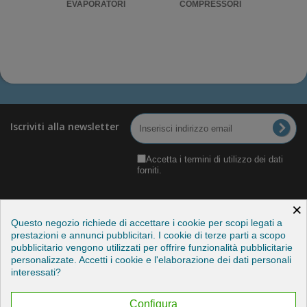
RIGO
EVAPORATORI
COMPRESSORI
UNITA'
Iscriviti alla newsletter
Accetta i termini di utilizzo dei dati
forniti.
×
Questo negozio richiede di accettare i cookie per scopi legati a
prestazioni e annunci pubblicitari. I cookie di terze parti a scopo
pubblicitario vengono utilizzati per offrire funzionalità pubblicitarie
Categorie
personalizzate. Accetti i cookie e l'elaborazione dei dati personali
interessati?
Informazioni
Configura