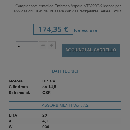
Compressore ermetico Embraco Aspera NT6220GK idoneo per
applicazioni
HBP
da utilizzare con gas refrigerante
R404a, R507
.
174,35 €
Iva esclusa
AGGIUNGI AL CARRELLO
DATI TECNICI
Motore
HP 3/4
Cilindrata
cc 14,5
Schema el.
CSR
ASSORBIMENTI Watt 7,2
LRA
29
A
4,1
W
930