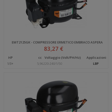
EMT2125GK - COMPRESSORE ERMETICO EMBRACO ASPERA
83,27 €
HP
cc
Voltaggio (Volt/PH/Hz)
Applicazioni
1/3+
5,96
220-240/1/50
LBP