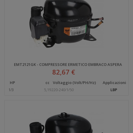
EMT2121GK - COMPRESSORE ERMETICO EMBRACO ASPERA
82,67 €
HP
cc
Voltaggio (Volt/PH/Hz)
Applicazioni
1/3
5,19
220-240/1/50
LBP