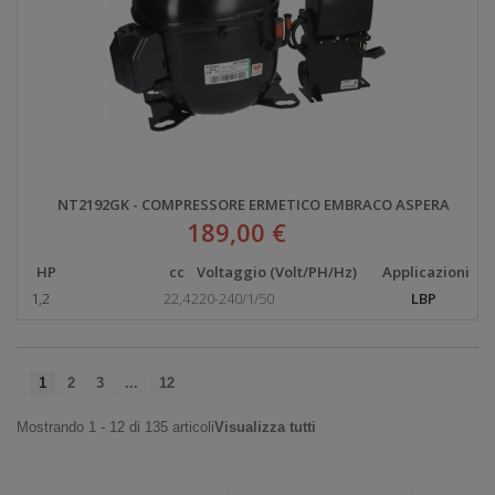
NT2192GK - COMPRESSORE ERMETICO EMBRACO ASPERA
189,00 €
HP
cc
Voltaggio (Volt/PH/Hz)
Applicazioni
1,2
22,4
220-240/1/50
LBP
1
2
3
...
12
Mostrando 1 - 12 di 135 articoli
Visualizza tutti