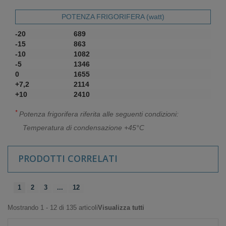
POTENZA FRIGORIFERA (watt)
-20
689
-15
863
-10
1082
-5
1346
0
1655
+7,2
2114
+10
2410
*
Potenza frigorifera riferita alle seguenti condizioni:
Temperatura di condensazione +45°C
PRODOTTI CORRELATI
1
2
3
...
12
Mostrando 1 - 12 di 135 articoli
Visualizza tutti