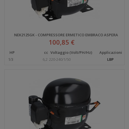
NEK2125GK - COMPRESSORE ERMETICO EMBRACO ASPERA
100,85 €
HP
cc
Voltaggio (Volt/PH/Hz)
Applicazioni
1/3
6,2
220-240/1/50
LBP