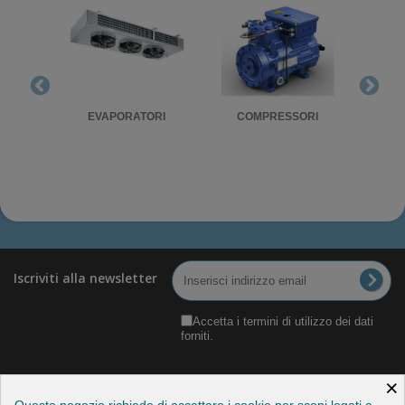
RIGO
EVAPORATORI
COMPRESSORI
UNITA'
Iscriviti alla newsletter
Accetta i termini di utilizzo dei dati
forniti.
×
Questo negozio richiede di accettare i cookie per scopi legati a