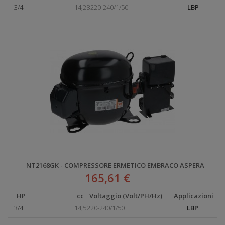
3/4
14,28
220-240/1/50
LBP
NT2168GK - COMPRESSORE ERMETICO EMBRACO ASPERA
165,61 €
HP
cc
Voltaggio (Volt/PH/Hz)
Applicazioni
3/4
14,5
220-240/1/50
LBP