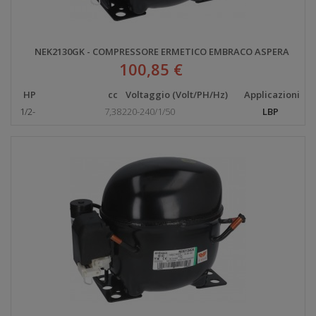
NEK2130GK - COMPRESSORE ERMETICO EMBRACO ASPERA
100,85 €
HP
cc
Voltaggio (Volt/PH/Hz)
Applicazioni
1/2-
7,38
220-240/1/50
LBP