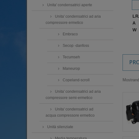
Unita' condensatrici aperte
LR
Unita' condensatrici ad aria
A
compressore ermetico
W
Embraco
Secop -danfoss
Tecumseh
PR
Maneurop
Mostrando
Copeland-scroll
Unita' condensatrici ad aria
compressore semi-ermetico
Unita' condensatrici ad
acqua compressore ermetico
Unità silenziate
Media temperatura