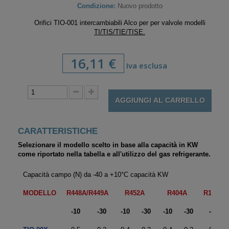
Condizione:
Nuovo prodotto
Orifici TIO-001 intercambiabili Alco per per valvole modelli
TI/TIS/TIE/TISE.
16,11 €
Iva esclusa
AGGIUNGI AL CARRELLO
CARATTERISTICHE
Selezionare il modello scelto in base alla capacità in KW
come riportato nella tabella e all'utilizzo del gas refrigerante.
Capacità campo (N) da -40 a +10°C capacità KW
MODELLO
R448A/R449A
R452A
R404A
R134A
-10
-30
-10
-30
-10
-30
-10