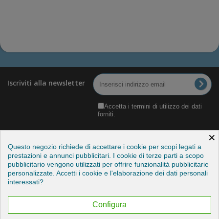
Iscriviti alla newsletter
Accetta i termini di utilizzo dei dati
forniti.
×
Questo negozio richiede di accettare i cookie per scopi legati a
prestazioni e annunci pubblicitari. I cookie di terze parti a scopo
pubblicitario vengono utilizzati per offrire funzionalità pubblicitarie
Categorie
personalizzate. Accetti i cookie e l'elaborazione dei dati personali
interessati?
Informazioni
Configura