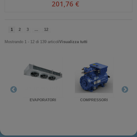
201,76 €
1
2
3
...
12
Mostrando 1 - 12 di 139 articoli
Visualizza tutti
RIGO
EVAPORATORI
COMPRESSORI
UNITA'