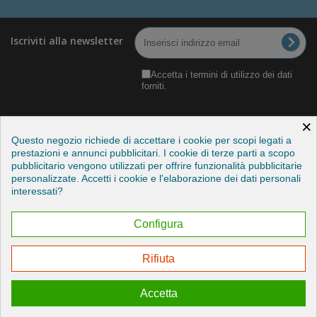
Iscriviti alla newsletter
Accetta i termini di utilizzo dei dati
forniti.
×
Questo negozio richiede di accettare i cookie per scopi legati a
prestazioni e annunci pubblicitari. I cookie di terze parti a scopo
pubblicitario vengono utilizzati per offrire funzionalità pubblicitarie
Categorie
personalizzate. Accetti i cookie e l'elaborazione dei dati personali
interessati?
Informazioni
Configura
Il mio account
Rifiuta
Esercitare il mio diritto di recesso
Accetta
© 2026 - Credits by StudioITC