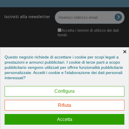
Iscriviti alla newsletter
Accetta i termini di utilizzo dei dati
forniti.
×
Questo negozio richiede di accettare i cookie per scopi legati a
prestazioni e annunci pubblicitari. I cookie di terze parti a scopo
pubblicitario vengono utilizzati per offrire funzionalità pubblicitarie
Categorie
personalizzate. Accetti i cookie e l'elaborazione dei dati personali
interessati?
Informazioni
Configura
Il mio account
Rifiuta
Esercitare il mio diritto di recesso
Accetta
© 2026 - Credits by StudioITC