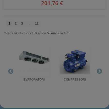
201,76 €
1
2
3
...
12
Mostrando 1 - 12 di 139 articoli
Visualizza tutti
RIGO
EVAPORATORI
COMPRESSORI
UNITA'