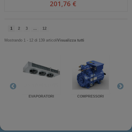
201,76 €
1
2
3
...
12
Mostrando 1 - 12 di 139 articoli
Visualizza tutti
RIGO
EVAPORATORI
COMPRESSORI
UNITA'