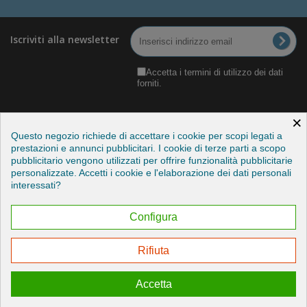
Iscriviti alla newsletter
Accetta i termini di utilizzo dei dati
forniti.
×
Questo negozio richiede di accettare i cookie per scopi legati a
prestazioni e annunci pubblicitari. I cookie di terze parti a scopo
pubblicitario vengono utilizzati per offrire funzionalità pubblicitarie
Categorie
personalizzate. Accetti i cookie e l'elaborazione dei dati personali
interessati?
Informazioni
Configura
Il mio account
Rifiuta
Esercitare il mio diritto di recesso
Accetta
© 2026 - Credits by StudioITC