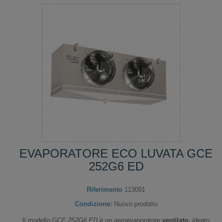
EVAPORATORE ECO LUVATA GCE
252G6 ED
Riferimento
113091
Condizione:
Nuovo prodotto
Il modello
GCE 252G6 ED
è un aeroevaporatore
ventilato,
ideato