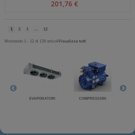
201,76 €
1
2
3
...
12
Mostrando 1 - 12 di 139 articoli
Visualizza tutti
RIGO
EVAPORATORI
COMPRESSORI
UNITA'