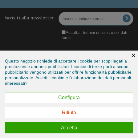
Iscriviti alla newsletter
Accetta i termini di utilizzo dei dati
forniti.
×
Questo negozio richiede di accettare i cookie per scopi legati a
prestazioni e annunci pubblicitari. I cookie di terze parti a scopo
pubblicitario vengono utilizzati per offrire funzionalità pubblicitarie
Categorie
personalizzate. Accetti i cookie e l'elaborazione dei dati personali
interessati?
Informazioni
Configura
Il mio account
Rifiuta
Esercitare il mio diritto di recesso
Accetta
© 2026 - Credits by StudioITC