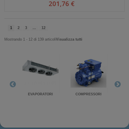
201,76 €
1
2
3
...
12
Mostrando 1 - 12 di 139 articoli
Visualizza tutti
RIGO
EVAPORATORI
COMPRESSORI
UNITA'