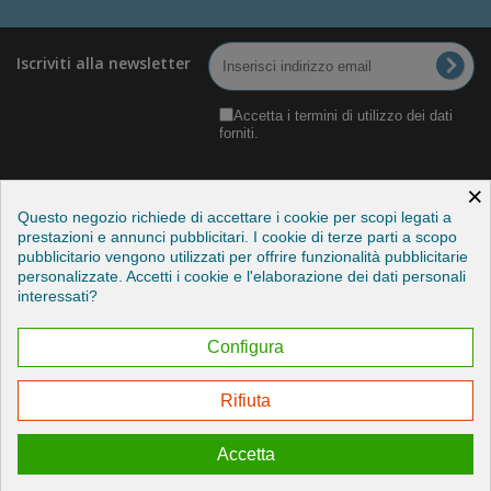
Iscriviti alla newsletter
Accetta i termini di utilizzo dei dati
forniti.
×
Questo negozio richiede di accettare i cookie per scopi legati a
prestazioni e annunci pubblicitari. I cookie di terze parti a scopo
pubblicitario vengono utilizzati per offrire funzionalità pubblicitarie
Categorie
personalizzate. Accetti i cookie e l'elaborazione dei dati personali
interessati?
Informazioni
Configura
Il mio account
Rifiuta
Esercitare il mio diritto di recesso
Accetta
© 2026 - Credits by StudioITC