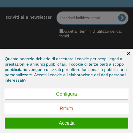
Iscriviti alla newsletter
Accetta i termini di utilizzo dei dati
forniti.
×
Questo negozio richiede di accettare i cookie per scopi legati a
prestazioni e annunci pubblicitari. I cookie di terze parti a scopo
pubblicitario vengono utilizzati per offrire funzionalità pubblicitarie
Categorie
personalizzate. Accetti i cookie e l'elaborazione dei dati personali
interessati?
Informazioni
Configura
Il mio account
Rifiuta
Esercitare il mio diritto di recesso
Accetta
© 2026 - Credits by StudioITC