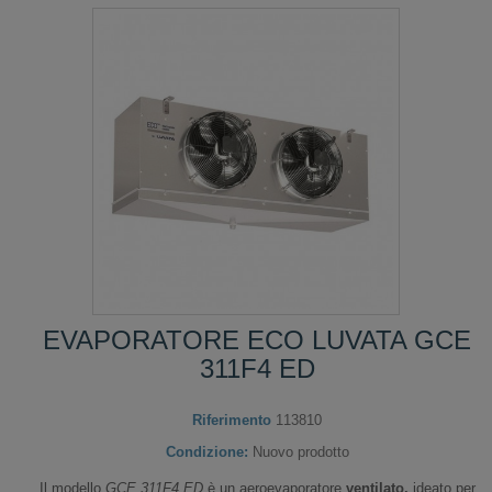
EVAPORATORE ECO LUVATA GCE
311F4 ED
Riferimento
113810
Condizione:
Nuovo prodotto
Il modello
GCE 311F4 ED
è un aeroevaporatore
ventilato,
ideato per