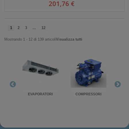
201,76 €
1
2
3
...
12
Mostrando 1 - 12 di 139 articoli
Visualizza tutti
RIGO
EVAPORATORI
COMPRESSORI
UNITA'