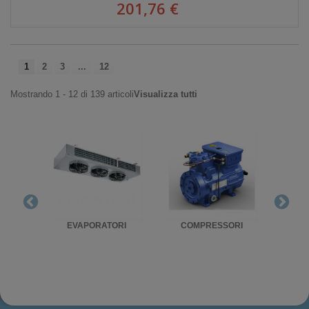
201,76 €
1
2
3
...
12
Mostrando 1 - 12 di 139 articoli
Visualizza tutti
RIGO
EVAPORATORI
COMPRESSORI
UNITA'