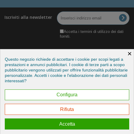
Iscriviti alla newsletter
Accetta i termini di utilizzo dei dati
forniti.
×
Questo negozio richiede di accettare i cookie per scopi legati a
prestazioni e annunci pubblicitari. I cookie di terze parti a scopo
pubblicitario vengono utilizzati per offrire funzionalità pubblicitarie
Categorie
personalizzate. Accetti i cookie e l'elaborazione dei dati personali
interessati?
Informazioni
Configura
Il mio account
Rifiuta
Esercitare il mio diritto di recesso
Accetta
© 2026 - Credits by StudioITC