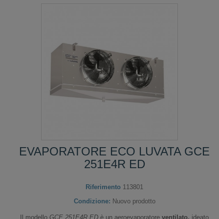
EVAPORATORE ECO LUVATA GCE
251E4R ED
Riferimento
113801
Condizione:
Nuovo prodotto
Il modello
GCE 251E4R ED
è un aeroevaporatore
ventilato,
ideato