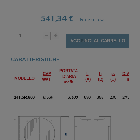
541,34 €
Iva esclusa
AGGIUNGI AL CARRELLO
CARATTERISTICHE
PORTATA
CAP
l.
h
p.
D.VENT
D'ARIA
MODELLO
WATT
(A)
(B)
(C)
mm
mc/h
14T.5R.800
8.530
3.400
890
355
200
2X300