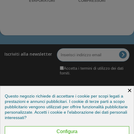
RIGO
EVAPORATORI
COMPRESSORI
UNITA'
Iscriviti alla newsletter
Accetta i termini di utilizzo dei dati
forniti.
×
Questo negozio richiede di accettare i cookie per scopi legati a
prestazioni e annunci pubblicitari. I cookie di terze parti a scopo
pubblicitario vengono utilizzati per offrire funzionalità pubblicitarie
Categorie
personalizzate. Accetti i cookie e l'elaborazione dei dati personali
interessati?
Informazioni
Configura