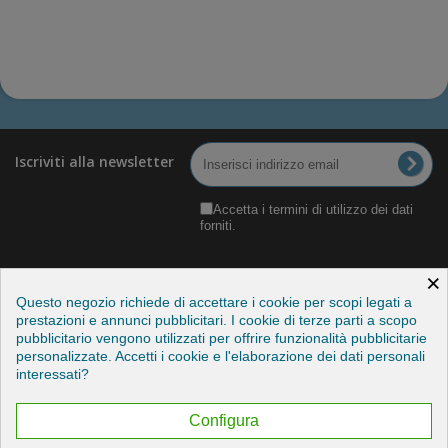
Iscriviti alla newsletter
Accetta i termini di utilizzo dei dati
forniti.
×
Questo negozio richiede di accettare i cookie per scopi legati a
prestazioni e annunci pubblicitari. I cookie di terze parti a scopo
pubblicitario vengono utilizzati per offrire funzionalità pubblicitarie
Categorie
personalizzate. Accetti i cookie e l'elaborazione dei dati personali
interessati?
Informazioni
Configura