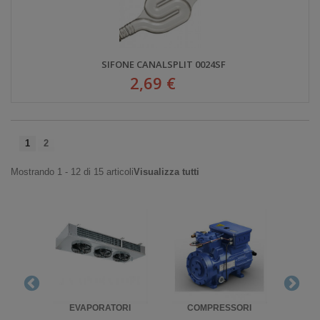
SIFONE CANALSPLIT 0024SF
2,69 €
1
2
Mostrando 1 - 12 di 15 articoli
Visualizza tutti
RIGO
EVAPORATORI
COMPRESSORI
UNITA'